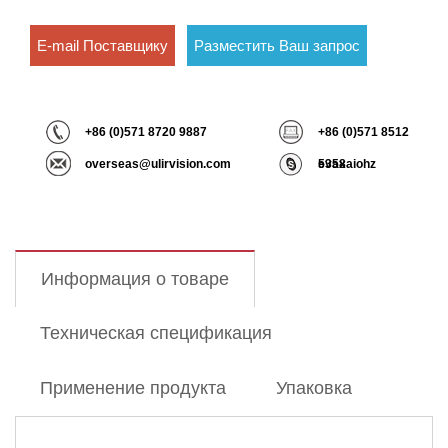
E-mail Поставщику
Разместить Ваш запрос
+86 (0)571 8720 9887
+86 (0)571 8512
overseas@ulirvision.com
5358
evaxaiohz
Информация о товаре
Техническая спецификация
Применение продукта
Упаковка